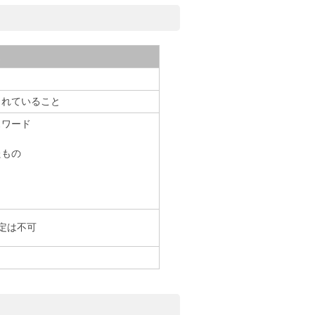
まれていること
スワード
たもの
定は不可