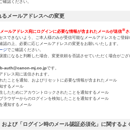
ご確認ください。
れるメールアドレスへの変更
※
いるメールアドレス宛にログインに必要な情報が含まれたメールが送信
さ
セスできないよう、ご本人様のみが受信可能なメールアドレスをご登録
確認の上、必要に応じメールアドレスの変更をお願いいたします。
ージ
でご確認ください。
D譲渡になると判断した場合、変更依頼を否認させていただく場合がご
2b-auth@canon-mj.co.jp
です。
アドレス宛に送信されます。
れたことを通知、およびリセットに必要な情報が含まれたメール
知するメール
生したためにアカウントロックされたことを通知するメール
ブラウザーからのログインを検知したことを通知するメール
を通知するメール
」および「ログイン時のメール認証必須化」に関するよ