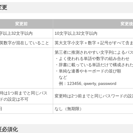
変更
変更前
変更後
文字以上32文字以内
10文字以上32文字以内
英数字が混在していること
英大文字小文字＋数字＋記号がすべて含
第三者に推測されやすい文字列によるパ
・よく使われる単語や数字の組み合わせ
・辞書に載っている単語だけで構成され
・単純な連番やキーボードの並び順
など
例：123456, qwerty, password
時は1つ前までと同じパス
変更時は2つ前までと同じパスワードの設
ドの設定は不可
日
なし（無期限）
証必須化